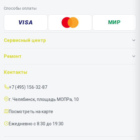
Способы оплаты
VISA
МИР
Сервисный центр
О нашем сервисе
Ремонт
Гарантия
Ноутбуков
Контакты
Прайс-лист
Моноблоков
+7 (495) 156-32-87
Срочный ремонт
г. Челябинск, площадь МОПРа, 10
Доставка и способы оплаты
Посмотреть на карте
Диагностика
Ежедневно с 8:30 до 19:30
Контакты