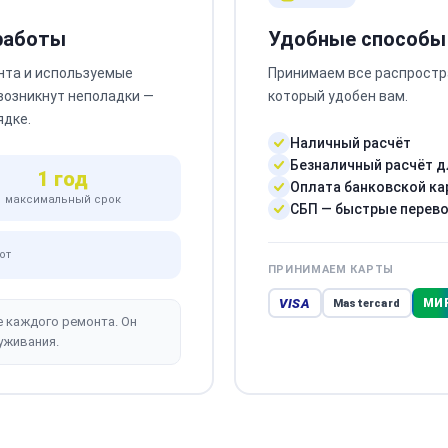
 работы
Удобные способы
нта и используемые
Принимаем все распростр
 возникнут неполадки —
который удобен вам.
ядке.
Наличный расчёт
Безналичный расчёт д
1 год
Оплата банковской ка
максимальный срок
СБП — быстрые перев
от
ПРИНИМАЕМ КАРТЫ
VISA
МИ
Mastercard
е каждого ремонта. Он
уживания.