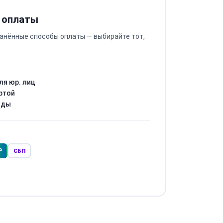
 оплаты
анённые способы оплаты — выбирайте тот,
ля юр. лиц
ртой
оды
Р
СБП