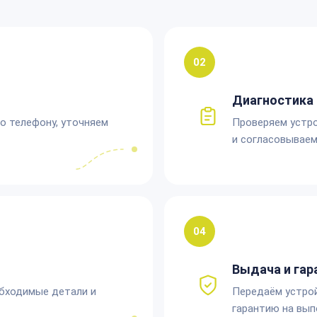
02
Диагностика 
по телефону, уточняем
Проверяем устро
и согласовываем
04
Выдача и гар
обходимые детали и
Передаём устро
гарантию на вып