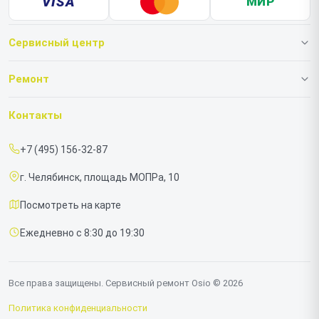
VISA
МИР
Сервисный центр
О нашем сервисе
Ремонт
Гарантия
Ноутбуков
Контакты
Прайс-лист
Моноблоков
+7 (495) 156-32-87
Срочный ремонт
г. Челябинск, площадь МОПРа, 10
Доставка и способы оплаты
Посмотреть на карте
Диагностика
Ежедневно с 8:30 до 19:30
Контакты
Все права защищены. Сервисный ремонт Osio © 2026
Политика конфиденциальности