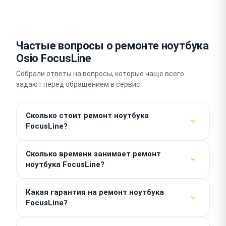
Частые вопросы о ремонте ноутбука
Osio FocusLine
Собрали ответы на вопросы, которые чаще всего
задают перед обращением в сервис.
Сколько стоит ремонт ноутбука
FocusLine?
Стоимость базовой работы — от 500 ₽. Итоговая
Сколько времени занимает ремонт
цена зависит от типа неисправности и стоимости
ноутбука FocusLine?
необходимых комплектующих. Мы проводим
бесплатную диагностику, после которой называем
Простые услуги, такие как замена аккумулятора
точную сумму без скрытых доплат.
Какая гарантия на ремонт ноутбука
или накопителя, выполняются в день обращения
FocusLine?
за 1–2 часа. Сложный платовый ремонт ноутбука
занимает до 3–5 дней.
Мы предоставляем гарантию до 1 года на