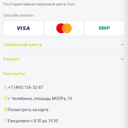
Постгарантийный сервисный центр Osio
Способы оплаты
VISA
МИР
Сервисный центр
О нашем сервисе
Ремонт
Гарантия
Ноутбуков
Контакты
Прайс-лист
Моноблоков
+7 (495) 156-32-87
Срочный ремонт
г. Челябинск, площадь МОПРа, 10
Доставка и способы оплаты
Посмотреть на карте
Диагностика
Ежедневно с 8:30 до 19:30
Контакты