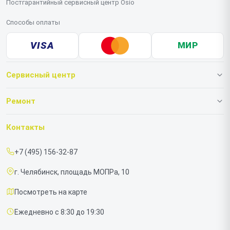
Постгарантийный сервисный центр Osio
Способы оплаты
VISA
МИР
Сервисный центр
О нашем сервисе
Ремонт
Гарантия
Ноутбуков
Контакты
Прайс-лист
Моноблоков
+7 (495) 156-32-87
Срочный ремонт
г. Челябинск, площадь МОПРа, 10
Доставка и способы оплаты
Посмотреть на карте
Диагностика
Ежедневно с 8:30 до 19:30
Контакты