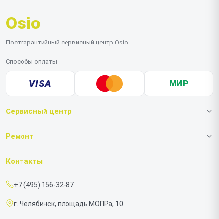
Osio
Постгарантийный сервисный центр Osio
Способы оплаты
VISA
МИР
Сервисный центр
О нашем сервисе
Ремонт
Гарантия
Ноутбуков
Контакты
Прайс-лист
Моноблоков
+7 (495) 156-32-87
Срочный ремонт
г. Челябинск, площадь МОПРа, 10
Доставка и способы оплаты