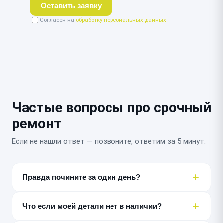
Оставить заявку
Согласен на
обработку персональных данных
Частые вопросы про срочный
ремонт
Если не нашли ответ — позвоните, ответим за 5 минут.
Правда почините за один день?
Большинство типовых неисправностей — да, за 30–
180 минут или несколько часов. Точный срок
Что если моей детали нет в наличии?
называем после бесплатной диагностики, до начала